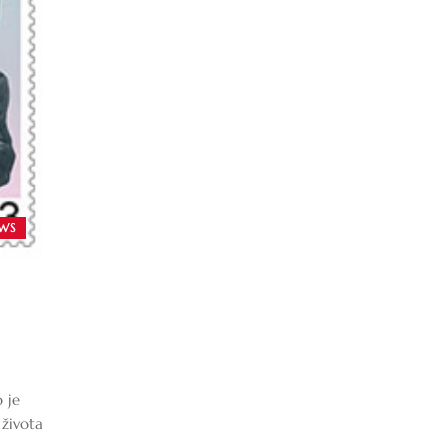
WS
 je
 života