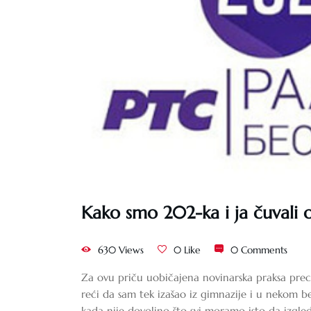
Kako smo 202-ka i ja čuvali 
630 Views
0 Like
0 Comments
Za ovu priču uobičajena novinarska praksa preci
reći da sam tek izašao iz gimnazije i u nekom 
kada nije dovoljno što svi moramo isto da izgle