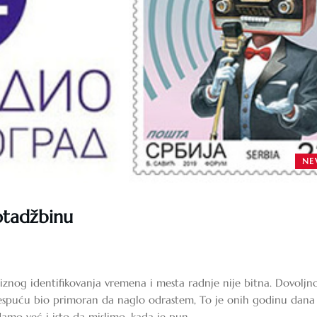
NE
otadžbinu
znog identifikovanja vremena i mesta radnje nije bitna. Dovoljno
bespuću bio primoran da naglo odrastem, To je onih godinu dana
damo već i isto da mislimo, kada je pun…