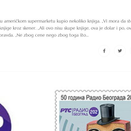
e u američkom supermarketu kupio nekoliko knjiga. „Vi mora da st
njige kroz skener. „Ali ovo nisu skupe knjige, ova je dolar i po, ov
 pravda. „Ne zbog cene nego zbog toga što…