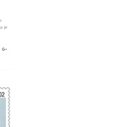
e
a je