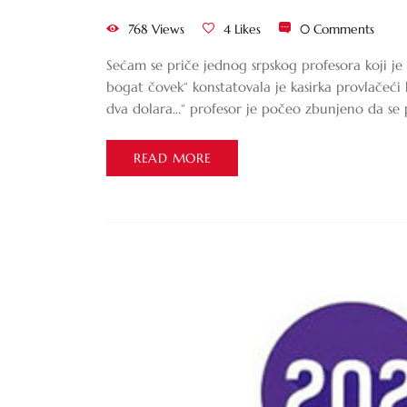
768 Views
4 Likes
0 Comments
Sećam se priče jednog srpskog profesora koji j
bogat čovek“ konstatovala je kasirka provlačeći k
dva dolara…“ profesor je počeo zbunjeno da se
READ MORE