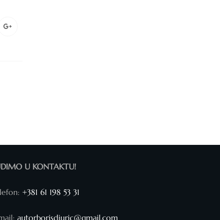
UDIMO U KONTAKTU!
lefon:
+381 61 198 53 31
mail:
autorborisdjuric@gmail.com