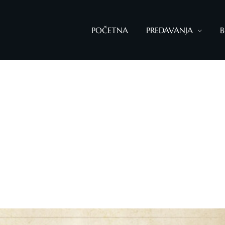
POČETNA
PREDAVANJA
B